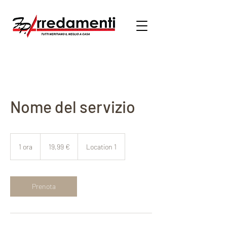
Nome del servizio
19,99
euro
1 ora
1
19,99 €
Location 1
o
r
Prenota