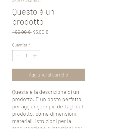
SKU: 671253175371
Questo è un
prodotto
Prezzo
Prezzo
 100,00 € 
95,00 €
regolare
scontato
Quantità
*
Aggiungi al carrello
Questa è la descrizione di un 
prodotto. È un posto perfetto 
per aggiungere più dettagli sul 
prodotto, come dimensioni, 
materiali, istruzioni per la 
manutenzione e istruzioni per 
la pulizia.